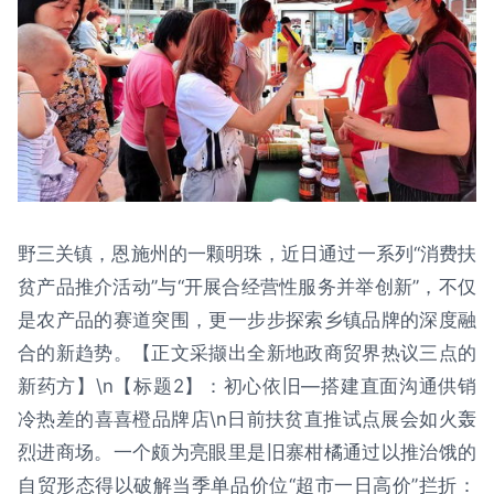
野三关镇，恩施州的一颗明珠，近日通过一系列“消费扶
贫产品推介活动”与“开展合经营性服务并举创新”，不仅
是农产品的赛道突围，更一步步探索乡镇品牌的深度融
合的新趋势。【正文采撷出全新地政商贸界热议三点的
新药方】\n【标题2】：初心依旧—搭建直面沟通供销
冷热差的喜喜橙品牌店\n日前扶贫直推试点展会如火轰
烈进商场。一个颇为亮眼里是旧寨柑橘通过以推治饿的
自贸形态得以破解当季单品价位“超市一日高价”拦折：